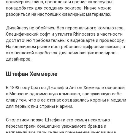
полимерная глина, проволока и прочие аксессуары
понадобятся для создания эскизов. Иначе можно
разориться на настоящих ювелирных материалах.
Дизайнеру не обойтись без персонального компьютера.
Специфический софт и утилита Rhinoceros в частности
достаточно требовательны к видеокарте и процессору.
На ювелирном рынке востребованы цифровые эскизы, а
это неплохой заработок для начинающих ювелиров-
дизайнеров.
Штефан Хеммерле
В 1893 году братья Джозеф и Антон Хеммерле основали
в Мюнхене одноименную компанию, заслужившую себе
славу тем, что в ее стенах создавались короны и медали
для первых лиц страны и армии.
Столетием позже Штефан и его семья несколько
пересмотрели концепцию уважаемого бренда и
направили все свои силы на применение инноваций и