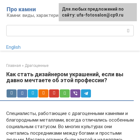
Перейти
Про камни
Для любых предложений по
к
Камни: виды, характеристики, изделия
сайту: ufa-fotosalon@cp9.ru
контенту
Поиск:
English
Главная
»
Драгоценные
Как стать дизайнером украшений, если вы
давно мечтаете об этой профессии?
Специалисты, работающие с драгоценными камнями и
благородными металлами, всегда отличались особенным
социальным статусом. Во многих культурах они
считались посредниками между богами и простыми
людьми. Мастера огранки были элитой и наделялись