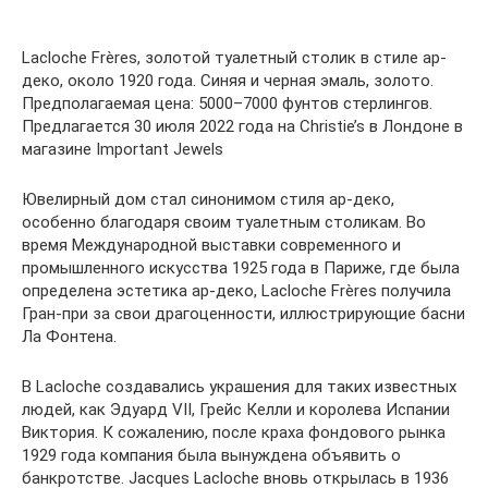
Lacloche Frères, золотой туалетный столик в стиле ар-
деко, около 1920 года. Синяя и черная эмаль, золото.
Предполагаемая цена: 5000–7000 фунтов стерлингов.
Предлагается 30 июля 2022 года на Christie’s в Лондоне в
магазине Important Jewels
Ювелирный дом стал синонимом стиля ар-деко,
особенно благодаря своим туалетным столикам. Во
время Международной выставки современного и
промышленного искусства 1925 года в Париже, где была
определена эстетика ар-деко, Lacloche Frères получила
Гран-при за свои драгоценности, иллюстрирующие басни
Ла Фонтена.
В Lacloche создавались украшения для таких известных
людей, как Эдуард VII, Грейс Келли и королева Испании
Виктория. К сожалению, после краха фондового рынка
1929 года компания была вынуждена объявить о
банкротстве. Jacques Lacloche вновь открылась в 1936