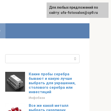
Для любых предложений по
English
сайту: ufa-fotosalon@cp9.ru
е
Поиск:
Какие пробы серебра
бывают и какую лучше
выбрать для украшения,
столового серебра или
инвестиций
Инфобаза
Все же какой металл
выбрать скорпиону.