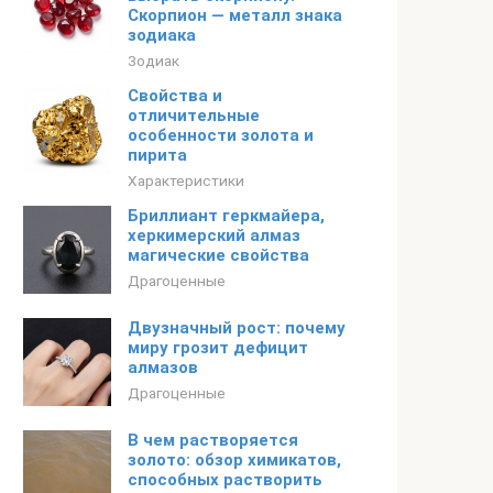
Скорпион — металл знака
зодиака
Зодиак
Свойства и
отличительные
особенности золота и
пирита
Характеристики
Бриллиант геркмайера,
херкимерский алмаз
магические свойства
Драгоценные
Двузначный рост: почему
миру грозит дефицит
алмазов
Драгоценные
В чем растворяется
золото: обзор химикатов,
способных растворить