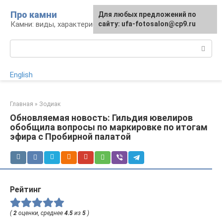
Перейти
Про камни
Для любых предложений по
к
Камни: виды, характеристики, изделия
сайту: ufa-fotosalon@cp9.ru
контенту
Поиск:
English
Главная
»
Зодиак
Обновляемая новость: Гильдия ювелиров
обобщила вопросы по маркировке по итогам
эфира с Пробирной палатой
Рейтинг
(
2
оценки, среднее
4.5
из
5
)