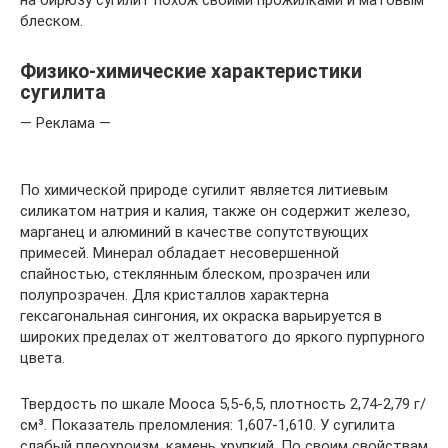
на бирюзу сугилит похож своими прожилками и матовым
блеском.
Физико-химические характеристики
сугилита
— Реклама —
По химической природе сугилит является литиевым
силикатом натрия и калия, также он содержит железо,
марганец и алюминий в качестве сопутствующих
примесей. Минерал обладает несовершенной
спайностью, стеклянным блеском, прозрачен или
полупрозрачен. Для кристаллов характерна
гексагональная сингония, их окраска варьируется в
широких пределах от желтоватого до яркого пурпурного
цвета.
Твердость по шкале Мооса 5,5-6,5, плотность 2,74-2,79 г/
см³. Показатель преломления: 1,607-1,610. У сугилита
слабый плеохроизм, камень хрупкий. По своим свойствам