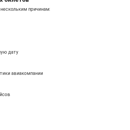
 нескольким причинам:
ную дату
итики авиакомпании
ейсов