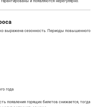
 гарантированы и появляются нерегулярно.
роса
рко выражена сезонность. Периоды повышенного
ого года
сть появления горящих билетов снижается, тогда