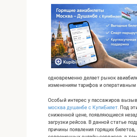
одновременно делает рынок авиабил
изменениям тарифов и оперативным
Особый интерес у пассажиров вызы
москва душанбе с КупиБилет
. Под э
сниженной цене, появляющиеся незад
загрузки рейсов. В данной статье по
причины появления горящих билетов, 
современных онлайн-сервисов, в том