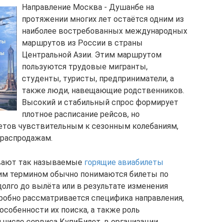
Направление Москва - Душанбе на
протяжении многих лет остаётся одним из
наиболее востребованных международных
маршрутов из России в страны
Центральной Азии. Этим маршрутом
пользуются трудовые мигранты,
студенты, туристы, предприниматели, а
также люди, навещающие родственников.
Высокий и стабильный спрос формирует
плотное расписание рейсов, но
етов чувствительным к сезонным колебаниям,
 распродажам.
вают так называемые
горящие авиабилеты
тим термином обычно понимаются билеты по
олго до вылёта или в результате изменения
дробно рассматривается специфика направления,
особенности их поиска, а также роль
 числе сервиса КупиБилет, в организации