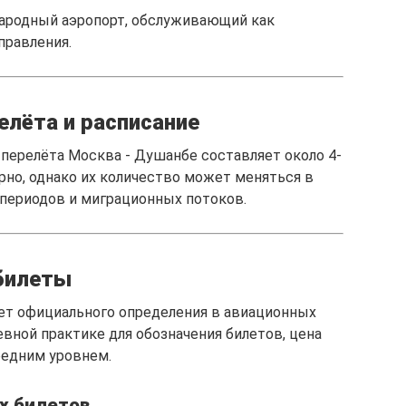
ародный аэропорт, обслуживающий как
правления.
лёта и расписание
перелёта Москва - Душанбе составляет около 4-
рно, однако их количество может меняться в
 периодов и миграционных потоков.
билеты
ет официального определения в авиационных
евной практике для обозначения билетов, цена
редним уровнем.
х билетов