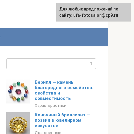
Для любых предложений по
English
сайту: ufa-fotosalon@cp9.ru
е
Поиск:
Берилл — камень
благородного семейства:
свойства и
совместимость
Характеристики
Коньячный бриллиант —
поэзия в ювелирном
искусстве
Драгоценные