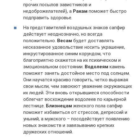
прочих посылов завистников и
недоброжелателей), а
Ракам
поможет быстро
подправить здоровье.
На представителей воздушных знаков сапфир
действует неоднозначно, но всегда
положительно.
Весам
будет доставлять
несказанное удовольствие носить украшение,
инкрустированное синим корундом, что
благоприятно скажется на их психическом и
эмоциональном состоянии.
Водолеям
камень
поможет занять достойное место под солнцем.
Они научатся красиво говорить, четко выражая
свои мысли, чем завоюют уважение окружающих
их людей. Эти вновь открывшиеся способности
облегчат восхождение водолеев по карьерной
лестнице.
Близнецам
женского пола сапфир
поможет избавиться от стрессов, депрессий и
уныний, а мужского – посодействует появлению
новых знакомств и завязыванию крепких
дружеских отношений.