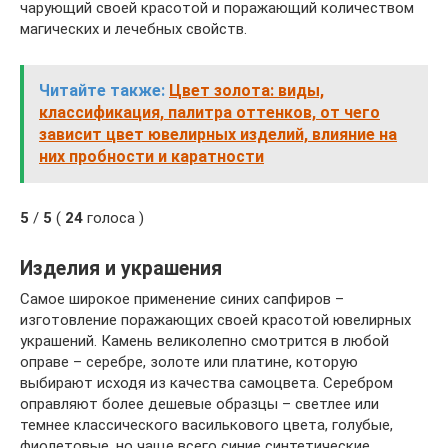
чарующий своей красотой и поражающий количеством
магических и лечебных свойств.
Читайте также:
Цвет золота: виды,
классификация, палитра оттенков, от чего
зависит цвет ювелирных изделий, влияние на
них пробности и каратности
5
/
5
(
24
голоса )
Изделия и украшения
Самое широкое применение синих сапфиров –
изготовление поражающих своей красотой ювелирных
украшений. Камень великолепно смотрится в любой
оправе – серебре, золоте или платине, которую
выбирают исходя из качества самоцвета. Серебром
оправляют более дешевые образцы – светлее или
темнее классического василькового цвета, голубые,
фиолетовые, но чаще всего синие синтетические