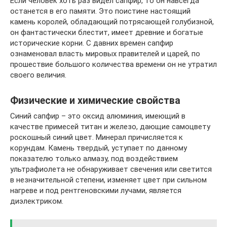
Если человек хоть раз видел сапфир, то он навсегда
останется в его памяти. Это поистине настоящий
камень королей, обладающий потрясающей голубизной,
он фантастически блестит, имеет древние и богатые
исторические корни. С давних времен сапфир
ознаменовал власть мировых правителей и царей, по
прошествие большого количества времени он не утратил
своего величия.
Физические и химические свойства
Синий сапфир – это оксид алюминия, имеющий в
качестве примесей титан и железо, дающие самоцвету
роскошный синий цвет. Минерал причисляется к
корундам. Камень твердый, уступает по данному
показателю только алмазу, под воздействием
ультрафиолета не обнаруживает свечения или светится
в незначительной степени, изменяет цвет при сильном
нагреве и под рентгеновскими лучами, является
диэлектриком.