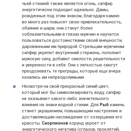
чьей стихией также является огонь, сапфир
энергетически подходит идеально. Дамы,
рожденные под этим знаком, благодаря камню
во много раз повысят свою привлекательность,
обаяние и шарм, они станут более
соблазнительными в глазах мужчин и научатся
пользоваться достоинствами своей внешности,
дарованными им природой. Стрельцам-мужчинам
сапфир укрепит внутренний стержень, пополнит
мужскую силу, добавит смелости, решительности
и уверенности в себе. Они с легкостью смогут
преодолевать те преграды, которые еще вчера
казались им непреодолимыми.
Несмотря на свой прекрасный синий цвет,
который мог бы символизировать воду, сапфир
не оказывает какого-либо значительного
влияния на знаки водной стихии. Для
Рыб
камень
станет украшением, повышающим настроение и
доставляющим наслаждение от созерцания его
красоты.
Скорпионов
корунд укроет от
энергетического негатива (сглазов, проклятий,