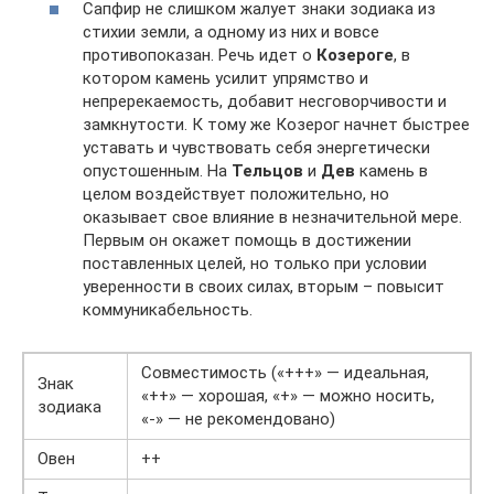
Сапфир не слишком жалует знаки зодиака из
стихии земли, а одному из них и вовсе
противопоказан. Речь идет о
Козероге
, в
котором камень усилит упрямство и
непререкаемость, добавит несговорчивости и
замкнутости. К тому же Козерог начнет быстрее
уставать и чувствовать себя энергетически
опустошенным. На
Тельцов
и
Дев
камень в
целом воздействует положительно, но
оказывает свое влияние в незначительной мере.
Первым он окажет помощь в достижении
поставленных целей, но только при условии
уверенности в своих силах, вторым – повысит
коммуникабельность.
Совместимость («+++» — идеальная,
Знак
«++» — хорошая, «+» — можно носить,
зодиака
«-» — не рекомендовано)
Овен
++