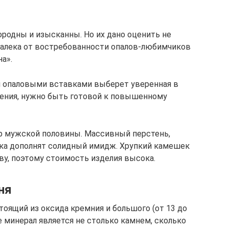
родны и изысканны. Но их дано оценить не
далека от востребованности опалов-любимчиков
на».
и опаловыми вставками выберет уверенная в
ения, нужно быть готовой к повышенному
 мужской половины. Массивный перстень,
еска дополнят солидный имидж. Хрупкий камешек
ву, поэтому стоимость изделия высока.
ня
тоящий из оксида кремния и большого (от 13 до
 минерал является не столько камнем, сколько