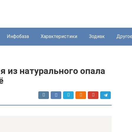
Инфобаза
Характеристики
Зодиак
Друго
 из натурального опала
ё