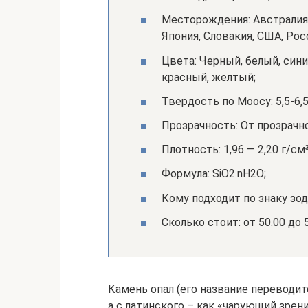
Месторождения: Австралия, 
Япония, Словакия, США, Росс
Цвета: Черный, белый, син
красный, желтый;
Твердость по Моосу: 5,5-6,5
Прозрачность: От прозрачн
Плотность: 1,96 — 2,20 г/см³
Формула: SiO2·nH2O;
Кому подходит по знаку зод
Сколько стоит: от 50.00 до 
Камень опал (его название переводи
а с латинского – как «чарующий зрен