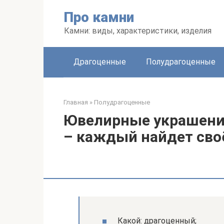
Перейти
Про камни
к
контенту
Камни: виды, характеристики, изделия
Драгоценные
Полудрагоценные
Главная
»
Полудрагоценные
Ювелирные украшения
– каждый найдет сво
Какой: драгоценный;