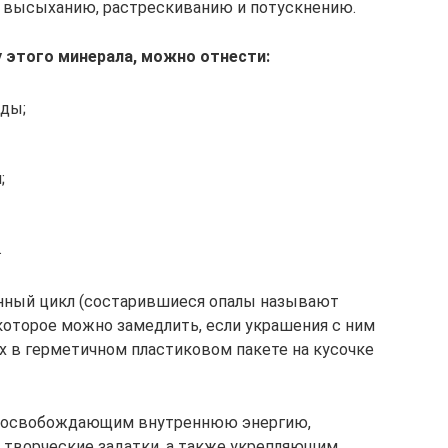
 высыханию, растрескиванию и потускнению.
 этого минерала, можно отнести:
ды;
;
.
нный цикл (состарившиеся опалы называют
которое можно замедлить, если украшения с ним
х в герметичном пластиковом пакете на кусочке
я, освобождающим внутреннюю энергию,
 творческие задатки, а также укрепляющим