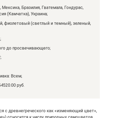
Мексика, Бразилия, Гватемала, Гондурас,
ия (Камчатка), Украина;
ий, фиолетовый (светлый и темный), зеленый,
;
ого до просвечивающего;
;
иака: Всем;
54520.00 руб.
тся с древнегреческого как «изменяющий цвет»,
ие») относится к числу природных самоцветов,